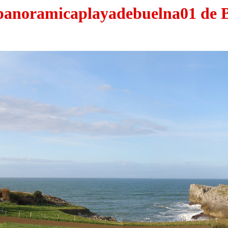
panoramicaplayadebuelna01 de 